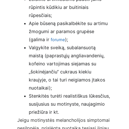
rūpintis kūdikiu ar buitiniais 
rūpesčiais;
Apie būseną pasikalbėkite su artimu 
žmogumi ar paramos grupėse 
(galima ir 
);
forume
Valgykite sveiką, subalansuotą 
maistą (paprastųjų angliavandenių, 
kofeino vartojimas siejamas su 
„šokinėjančiu“ cukraus kiekiu 
kraujyje, o tai turi neigiamos įtakos 
nuotaikai);
Stenkitės turėti realistiškus lūkesčius, 
susijusius su motinyste, naujagimio 
priežiūra ir kt.
Jeigu motinystės melancholijos simptomai 
nesilpnėja, prislėgta nuotaika tęsiasi ilgiau, 