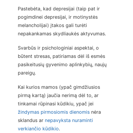
Pastebėta, kad depresijai (taip pat ir 
pogimdinei depresijai, ir motinystės 
melancholijai) įtakos gali turėti 
nepakankamas skydliaukės aktyvumas.
Svarbūs ir psichologiniai aspektai, o 
būtent stresas, patiriamas dėl iš esmės 
pasikeitusių gyvenimo aplinkybių, naujų 
pareigų.
Kai kurios mamos (ypač gimdžiusios 
pirmą kartą) jaučia nerimą dėl to, ar 
tinkamai rūpinasi kūdikiu, ypač jei 
žindymas pirmosiomis dienomis
 nėra 
sklandus ar 
nepavyksta nuraminti 
verkiančio kūdikio
.