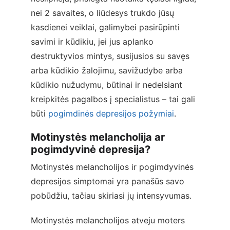
nei 2 savaites, o liūdesys trukdo jūsų 
kasdienei veiklai, galimybei pasirūpinti 
savimi ir kūdikiu, jei jus aplanko 
destruktyvios mintys, susijusios su savęs 
arba kūdikio žalojimu, savižudybe arba 
kūdikio nužudymu, būtinai ir nedelsiant 
kreipkitės pagalbos į specialistus – tai gali 
būti 
pogimdinės depresijos požymiai
.
Motinystės melancholija ar 
pogimdyvinė depresija?
Motinystės melancholijos ir pogimdyvinės 
depresijos simptomai yra panašūs savo 
pobūdžiu, tačiau skiriasi jų intensyvumas.
Motinystės melancholijos atveju moters 