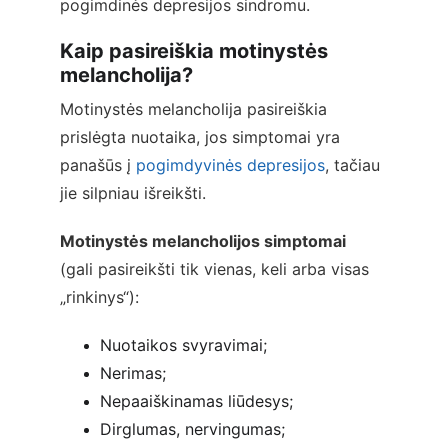
pogimdinės depresijos sindromu.
Kaip pasireiškia motinystės 
melancholija?
Motinystės melancholija pasireiškia 
prislėgta nuotaika, jos simptomai yra 
panašūs į 
pogimdyvinės depresijos
, tačiau 
jie silpniau išreikšti.
Motinystės melancholijos simptomai
(gali pasireikšti tik vienas, keli arba visas 
„rinkinys“):
Nuotaikos svyravimai;
Nerimas;
Nepaaiškinamas liūdesys;
Dirglumas, nervingumas;