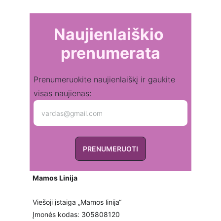
Naujienlaiškio 
prenumerata
Prenumeruokite naujienlaiškį ir gaukite
visas naujienas:
PRENUMERUOTI
Mamos Linija
Viešoji įstaiga „Mamos linija“
Įmonės kodas: 305808120