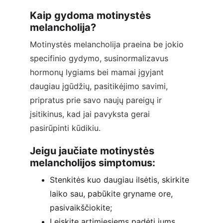
Kaip gydoma motinystės 
melancholija?
Motinystės melancholija praeina be jokio 
specifinio gydymo, susinormalizavus 
hormonų lygiams bei mamai įgyjant 
daugiau įgūdžių, pasitikėjimo savimi, 
pripratus prie savo naujų pareigų ir 
įsitikinus, kad jai pavyksta gerai 
pasirūpinti kūdikiu.
Jeigu jaučiate motinystės 
melancholijos simptomus:
Stenkitės kuo daugiau ilsėtis, skirkite 
laiko sau, pabūkite gryname ore, 
pasivaikščiokite;
Leiskite artimiesiems padėti jums 