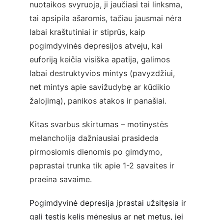
nuotaikos svyruoja, ji jaučiasi tai linksma, 
tai apsipila ašaromis, tačiau jausmai nėra 
labai kraštutiniai ir stiprūs, kaip 
pogimdyvinės depresijos atveju, kai 
euforiją keičia visiška apatija, galimos 
labai destruktyvios mintys (pavyzdžiui, 
net mintys apie savižudybę ar kūdikio 
žalojimą), panikos atakos ir panašiai.
Kitas svarbus skirtumas – motinystės 
melancholija dažniausiai prasideda 
pirmosiomis dienomis po gimdymo, 
paprastai trunka tik apie 1-2 savaites ir 
praeina savaime.
Pogimdyvinė depresija įprastai užsitęsia ir 
gali tęstis kelis mėnesius ar net metus, jei 