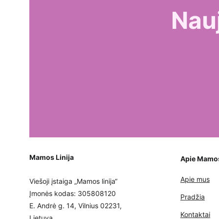
Nau
Mamos Linija
Apie Mamos 
Apie mus
Viešoji įstaiga „Mamos linija“
Įmonės kodas: 305808120
Pradžia
E. Andrė g. 14, Vilnius 02231, 
Kontaktai
Lietuva