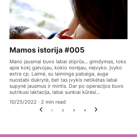
Mamos istorija #005
Mano jausmai buvo labai stiprūs... gimdymas, toks
apie kokį galvojau, kokio norėjau, neįvyko. Įvyko
extra cp. Laimė, su laiminga pabaiga, auga
nuostabi dukrytė, bet tas įvykis netikėtas labai
supynė jausmus ir mintis. Dar po operacijos buvo
sutrikusi laktacija, labai sunkiai kūrėsi...
10/25/2022
2 min read
1
2
3
4