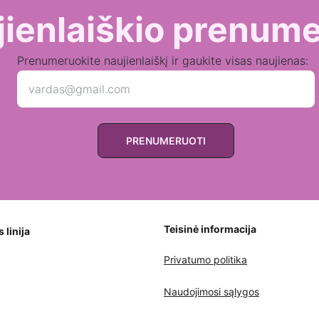
jienlaiškio prenume
Prenumeruokite naujienlaiškį ir gaukite visas naujienas:
PRENUMERUOTI
Teisinė informacija
linija
Privatumo politika
Naudojimosi sąlygos